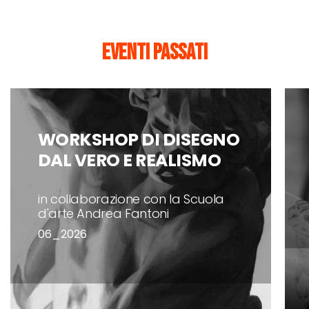
Eventi passati
WORKSHOP DI DISEGNO
DAL VERO E REALISMO
in collaborazione con la Scuola
d'arte Andrea Fantoni
06_2026